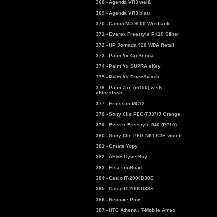
368 - Agenda VR3 weiß
369 - Agenda VR3 blau
370 - Canon MD-9000 Wordtank
371 - Everex Freestyle PK10 Silber
372 - HP Jornada 928 WDA Retail
373 - Palm Vx CreSenda
374 - Palm Vx SUPRA eKey
375 - Palm Vx Französisch
376 - Palm Zire (m150) weiß
chinesisch
377 - Ericsson MC12
378 - Sony Clie PEG-TJ37/J Orange
379 - Everex Freestyle 540 (PP10)
380 - Sony Clie PEG-N610C/E violett
381 - Gmate Yopy
382 - AE&E CyberBoy
383 - Elsa LogBoad
384 - Casio IT-2000D30E
385 - Casio IT-2000D33E
386 - Neptune Pine
387 - HTC Athena / T-Mobile Ameo