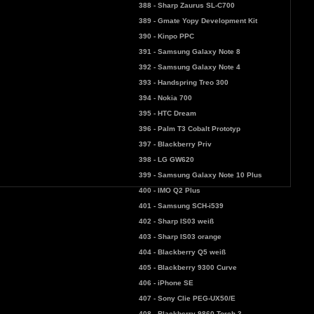
388 - Sharp Zaurus SL-C700
389 - Gmate Yopy Development Kit
390 - Kinpo PPC
391 - Samsung Galaxy Note 8
392 - Samsung Galaxy Note 4
393 - Handspring Treo 300
394 - Nokia 700
395 - HTC Dream
396 - Palm T3 Cobalt Prototyp
397 - Blackberry Priv
398 - LG GW620
399 - Samsung Galaxy Note 10 Plus
400 - IMO Q2 Plus
401 - Samsung SCH-i539
402 - Sharp IS03 weiß
403 - Sharp IS03 orange
404 - Blackberry Q5 weiß
405 - Blackberry 9300 Curve
406 - iPhone SE
407 - Sony Clie PEG-UX50/E
408 - Blackberry 9860 Torch 3