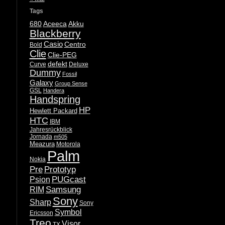
Tags
680
Aceeca
Akku
Blackberry
Casio
Centro
Bold
Clie
Clie-PEG
defekt
Curve
Deluxe
Dummy
Fossil
Galaxy
Group Sense
GSL
Handera
Handspring
HP
Hewlett Packard
HTC
IBM
Jahresrückblick
Jornada
m505
Meazura
Motorola
Palm
Nokia
Pre
Prototyp
PUGcast
Psion
Samsung
RIM
Sony
Sharp
Sony
Symbol
Ericsson
Treo
Visor
TX