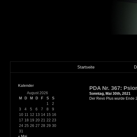
Startseite
D
Kalender
PDA Nr. 367: Psio
August 2026
Sonntag, Mai 30th, 2021
M
D
M
D
F
S
S
Der Revo Plus wurde Ende 20
1
2
3
4
5
6
7
8
9
10
11
12
13
14
15
16
17
18
19
20
21
22
23
24
25
26
27
28
29
30
31
« Mai