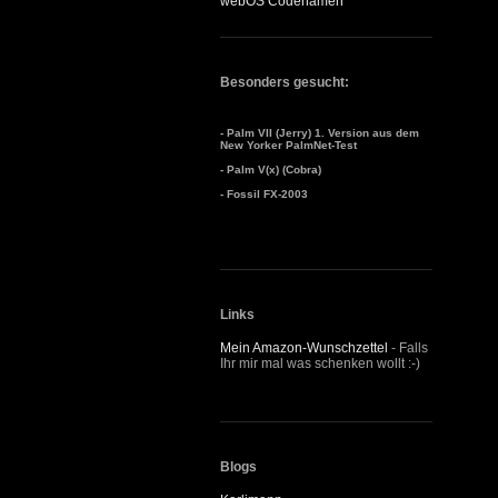
webOS Codenamen
Besonders gesucht:
- Palm VII (Jerry) 1. Version aus dem
New Yorker PalmNet-Test
- Palm V(x) (Cobra)
- Fossil FX-2003
Links
Mein Amazon-Wunschzettel
- Falls
Ihr mir mal was schenken wollt :-)
Blogs