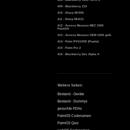
409 - Blackberry Z10
410 - Sharp MI-506
411 - Sharp MI-E21
412 - Aceeca Meazura MEZ 1500
PalmOS
413 - Aceeca Meazura OEM 1000 gelb
414 - Palm PVG100E (Pepito)
415 - Palm Pre 2
416 - Blackberry Dev Alpha A
Weitere Seiten:
Bestand - Geräte
Bestand - Dummys
gesuchte PDAs
PalmOS Codenamen
PalmOS Quiz