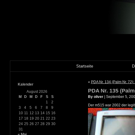
Startseite
D
«
PDA Nr. 134 (Palm Nr. 72)
Kalender
PDA Nr. 135 (Palm
August 2026
M
D
M
D
F
S
S
By oliver
| September 5, 20
1
2
Der m515 war 2002 der legit
3
4
5
6
7
8
9
10
11
12
13
14
15
16
17
18
19
20
21
22
23
24
25
26
27
28
29
30
31
« Mai