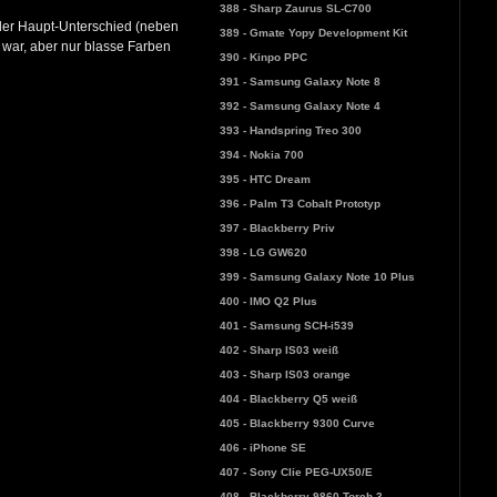
388 - Sharp Zaurus SL-C700
 der Haupt-Unterschied (neben
389 - Gmate Yopy Development Kit
 war, aber nur blasse Farben
390 - Kinpo PPC
391 - Samsung Galaxy Note 8
392 - Samsung Galaxy Note 4
393 - Handspring Treo 300
394 - Nokia 700
395 - HTC Dream
396 - Palm T3 Cobalt Prototyp
397 - Blackberry Priv
398 - LG GW620
399 - Samsung Galaxy Note 10 Plus
400 - IMO Q2 Plus
401 - Samsung SCH-i539
402 - Sharp IS03 weiß
403 - Sharp IS03 orange
404 - Blackberry Q5 weiß
405 - Blackberry 9300 Curve
406 - iPhone SE
407 - Sony Clie PEG-UX50/E
408 - Blackberry 9860 Torch 3