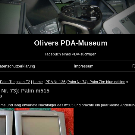
Olivers PDA-Museum
Tagebuch eines PDA-süchtigen
atenschutzerklärung
Impressum
: Palm Tungsten E2
|
Home
|
PDA Nr. 136 (Palm Nr. 74): Palm Zire blue edition
»
 Nr. 73): Palm m515
08
ime und lang erwartete Nachfolger des m505 und brachte ein paar kleine Änderung