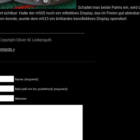
Schaltet man beide Palms ein, wird
 sichtbar: Hatte der m505 noch ein reflektives Display, das im Freien gut ablesbar
rn konnte, wurde dem m515 ein brilliantes transflektives Display spendiert.
_______________________________________
 Copyright Oliver W. Leibenguth
mments »
Name (required)
Mail (will not be published) (required)
Website