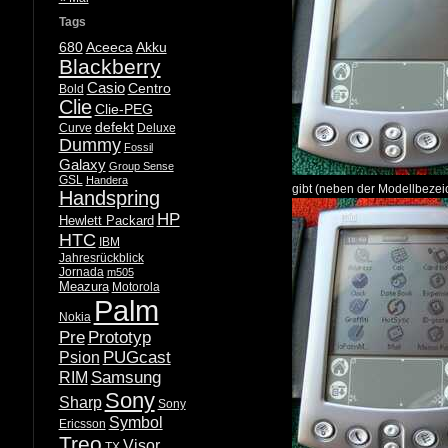
Tags
680
Aceeca
Akku
Blackberry
Casio
Centro
Bold
Clie
Clie-PEG
defekt
Curve
Deluxe
Dummy
Fossil
Galaxy
Group Sense
GSL
Handera
gibt (neben der Modellbezeic
Handspring
HP
Hewlett Packard
HTC
IBM
Jahresrückblick
Jornada
m505
Meazura
Motorola
Palm
Nokia
Pre
Prototyp
PUGcast
Psion
Samsung
RIM
Sony
Sharp
Sony
Symbol
Ericsson
Treo
Visor
TX