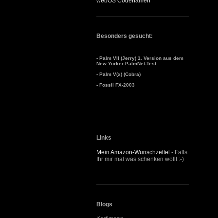
webOS Codenamen
Besonders gesucht:
- Palm VII (Jerry) 1. Version aus dem
New Yorker PalmNet-Test
- Palm V(x) (Cobra)
- Fossil FX-2003
Links
Mein Amazon-Wunschzettel
- Falls
Ihr mir mal was schenken wollt :-)
Blogs