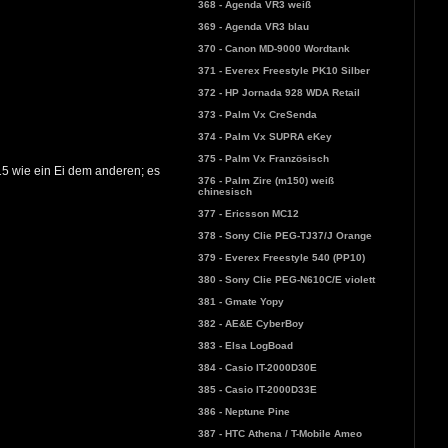
368 - Agenda VR3 weiß
369 - Agenda VR3 blau
370 - Canon MD-9000 Wordtank
371 - Everex Freestyle PK10 Silber
372 - HP Jornada 928 WDA Retail
373 - Palm Vx CreSenda
374 - Palm Vx SUPRA eKey
375 - Palm Vx Französisch
5 wie ein Ei dem anderen; es
376 - Palm Zire (m150) weiß
chinesisch
377 - Ericsson MC12
378 - Sony Clie PEG-TJ37/J Orange
379 - Everex Freestyle 540 (PP10)
380 - Sony Clie PEG-N610C/E violett
381 - Gmate Yopy
382 - AE&E CyberBoy
383 - Elsa LogBoad
384 - Casio IT-2000D30E
385 - Casio IT-2000D33E
386 - Neptune Pine
387 - HTC Athena / T-Mobile Ameo