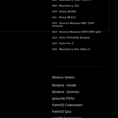
409 - Blackberry Z10
410 - Sharp MI-506
411 - Sharp MI-E21
412 - Aceeca Meazura MEZ 1500
PalmOS
413 - Aceeca Meazura OEM 1000 gelb
414 - Palm PVG100E (Pepito)
415 - Palm Pre 2
416 - Blackberry Dev Alpha A
Weitere Seiten:
Bestand - Geräte
Bestand - Dummys
gesuchte PDAs
PalmOS Codenamen
PalmOS Quiz