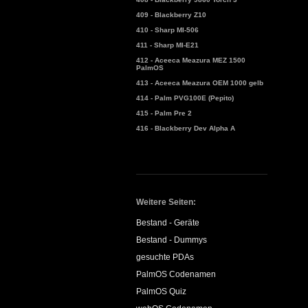
409 - Blackberry Z10
410 - Sharp MI-506
411 - Sharp MI-E21
412 - Aceeca Meazura MEZ 1500
PalmOS
413 - Aceeca Meazura OEM 1000 gelb
414 - Palm PVG100E (Pepito)
415 - Palm Pre 2
416 - Blackberry Dev Alpha A
Weitere Seiten:
Bestand - Geräte
Bestand - Dummys
gesuchte PDAs
PalmOS Codenamen
PalmOS Quiz