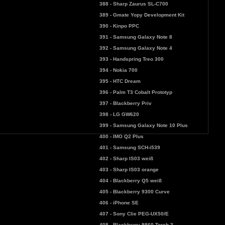
388 - Sharp Zaurus SL-C700
389 - Gmate Yopy Development Kit
390 - Kinpo PPC
391 - Samsung Galaxy Note 8
392 - Samsung Galaxy Note 4
393 - Handspring Treo 300
394 - Nokia 700
395 - HTC Dream
396 - Palm T3 Cobalt Prototyp
397 - Blackberry Priv
398 - LG GW620
399 - Samsung Galaxy Note 10 Plus
400 - IMO Q2 Plus
401 - Samsung SCH-i539
402 - Sharp IS03 weiß
403 - Sharp IS03 orange
404 - Blackberry Q5 weiß
405 - Blackberry 9300 Curve
406 - iPhone SE
407 - Sony Clie PEG-UX50/E
408 - Blackberry 9860 Torch 3