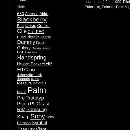
nach unten:) Pilot 1000, Pilot
Tags
Palm IIIxe, Palm IIIc Palm VII
680
Aceeca
Akku
Blackberry
Casio
Centro
Bold
Clie
Clie-PEG
defekt
Curve
Deluxe
Dummy
Fossil
Galaxy
Group Sense
GSL
Handera
Handspring
HP
Hewlett Packard
HTC
IBM
Jahresrückblick
Jornada
m505
Meazura
Motorola
Palm
Nokia
Pre
Prototyp
PUGcast
Psion
Samsung
RIM
Sony
Sharp
Sony
Symbol
Ericsson
Treo
Visor
TX