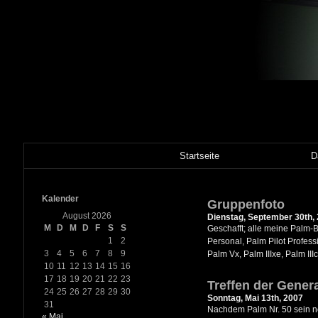
Startseite
D
Kalender
Gruppenfoto
August 2026
Dienstag, September 30th,
M
D
M
D
F
S
S
Geschafft; alle meine Palm-B
1
2
Personal, Palm Pilot Professi
3
4
5
6
7
8
9
Palm Vx, Palm IIIxe, Palm III
10
11
12
13
14
15
16
17
18
19
20
21
22
23
Treffen der Gener
24
25
26
27
28
29
30
Sonntag, Mai 13th, 2007
31
Nachdem Palm Nr. 50 sein ne
« Mai