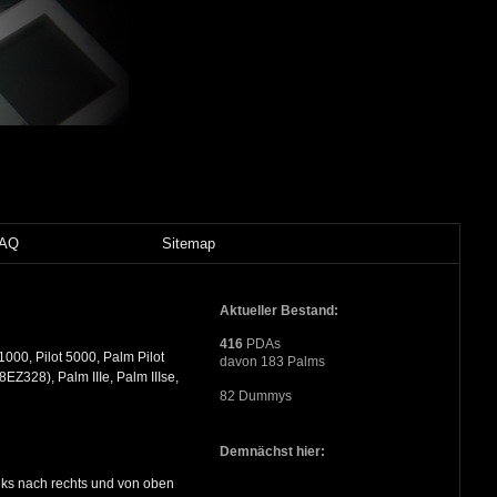
FAQ
Sitemap
Aktueller Bestand:
416
PDAs
000, Pilot 5000, Palm Pilot
davon 183 Palms
8EZ328), Palm IIIe, Palm IIIse,
82 Dummys
Demnächst hier:
nks nach rechts und von oben