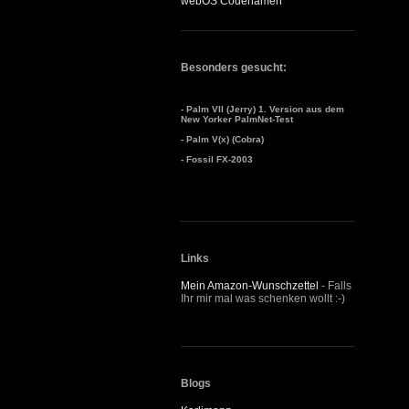
webOS Codenamen
Besonders gesucht:
- Palm VII (Jerry) 1. Version aus dem
New Yorker PalmNet-Test
- Palm V(x) (Cobra)
- Fossil FX-2003
Links
Mein Amazon-Wunschzettel
- Falls
Ihr mir mal was schenken wollt :-)
Blogs