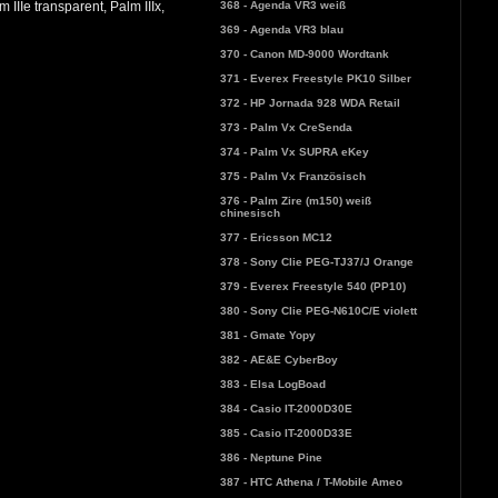
368 - Agenda VR3 weiß
 IIIe transparent, Palm IIIx,
369 - Agenda VR3 blau
370 - Canon MD-9000 Wordtank
371 - Everex Freestyle PK10 Silber
372 - HP Jornada 928 WDA Retail
373 - Palm Vx CreSenda
374 - Palm Vx SUPRA eKey
375 - Palm Vx Französisch
376 - Palm Zire (m150) weiß
chinesisch
377 - Ericsson MC12
378 - Sony Clie PEG-TJ37/J Orange
379 - Everex Freestyle 540 (PP10)
380 - Sony Clie PEG-N610C/E violett
381 - Gmate Yopy
382 - AE&E CyberBoy
383 - Elsa LogBoad
384 - Casio IT-2000D30E
385 - Casio IT-2000D33E
386 - Neptune Pine
387 - HTC Athena / T-Mobile Ameo