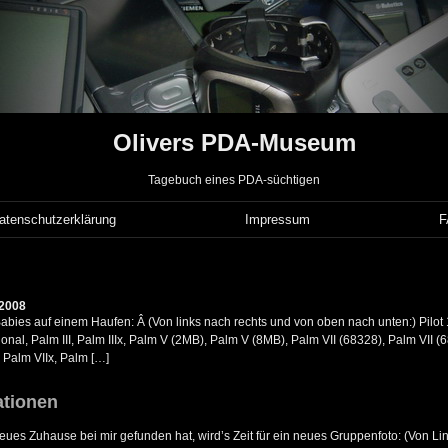
Olivers PDA-Museum
Tagebuch eines PDA-süchtigen
atenschutzerklärung
Impressum
 2008
abies auf einem Haufen: Â (Von links nach rechts und von oben nach unten:) Pilot 1
onal, Palm III, Palm IIIx, Palm V (2MB), Palm V (8MB), Palm VII (68328), Palm VII (6
c Palm VIIx, Palm […]
ationen
ues Zuhause bei mir gefunden hat, wird’s Zeit für ein neues Gruppenfoto: (Von Li