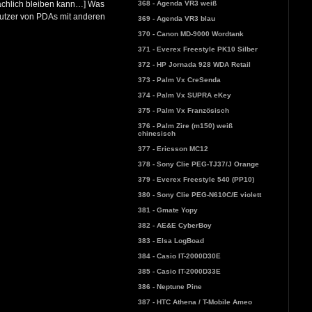
368 - Agenda VR3 weiß
 sachlich bleiben kann…] Was
 Nutzer von PDAs mit anderen
369 - Agenda VR3 blau
370 - Canon MD-9000 Wordtank
371 - Everex Freestyle PK10 Silber
372 - HP Jornada 928 WDA Retail
373 - Palm Vx CreSenda
374 - Palm Vx SUPRA eKey
375 - Palm Vx Französisch
376 - Palm Zire (m150) weiß
chinesisch
377 - Ericsson MC12
378 - Sony Clie PEG-TJ37/J Orange
379 - Everex Freestyle 540 (PP10)
380 - Sony Clie PEG-N610C/E violett
381 - Gmate Yopy
382 - AE&E CyberBoy
383 - Elsa LogBoad
384 - Casio IT-2000D30E
385 - Casio IT-2000D33E
386 - Neptune Pine
387 - HTC Athena / T-Mobile Ameo