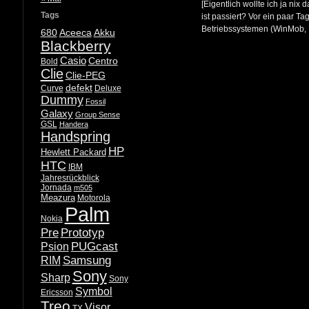
[Eigentlich wollte ich ja nix
Tags
ist passiert? Vor ein paar Ta
Betriebssystemen (WinMob, L
680
Aceeca
Akku
Blackberry
Casio
Centro
Bold
Clie
Clie-PEG
defekt
Curve
Deluxe
Dummy
Fossil
Galaxy
Group Sense
GSL
Handera
Handspring
HP
Hewlett Packard
HTC
IBM
Jahresrückblick
Jornada
m505
Meazura
Motorola
Palm
Nokia
Pre
Prototyp
PUGcast
Psion
Samsung
RIM
Sony
Sharp
Sony
Symbol
Ericsson
Treo
Visor
TX