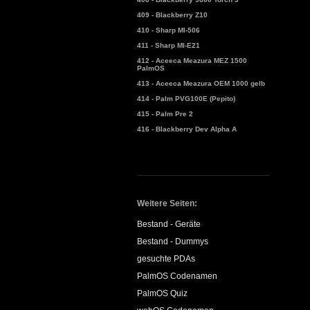
409 - Blackberry Z10
410 - Sharp MI-506
411 - Sharp MI-E21
412 - Aceeca Meazura MEZ 1500
PalmOS
413 - Aceeca Meazura OEM 1000 gelb
414 - Palm PVG100E (Pepito)
415 - Palm Pre 2
416 - Blackberry Dev Alpha A
Weitere Seiten:
Bestand - Geräte
Bestand - Dummys
gesuchte PDAs
PalmOS Codenamen
PalmOS Quiz