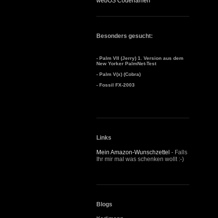
webOS Codenamen
Besonders gesucht:
- Palm VII (Jerry) 1. Version aus dem
New Yorker PalmNet-Test
- Palm V(x) (Cobra)
- Fossil FX-2003
Links
Mein Amazon-Wunschzettel
- Falls
Ihr mir mal was schenken wollt :-)
Blogs