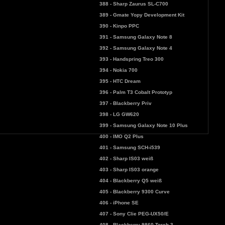
388 - Sharp Zaurus SL-C700
389 - Gmate Yopy Development Kit
390 - Kinpo PPC
391 - Samsung Galaxy Note 8
392 - Samsung Galaxy Note 4
393 - Handspring Treo 300
394 - Nokia 700
395 - HTC Dream
396 - Palm T3 Cobalt Prototyp
397 - Blackberry Priv
398 - LG GW620
399 - Samsung Galaxy Note 10 Plus
400 - IMO Q2 Plus
401 - Samsung SCH-i539
402 - Sharp IS03 weiß
403 - Sharp IS03 orange
404 - Blackberry Q5 weiß
405 - Blackberry 9300 Curve
406 - iPhone SE
407 - Sony Clie PEG-UX50/E
408 - Blackberry 9860 Torch 3