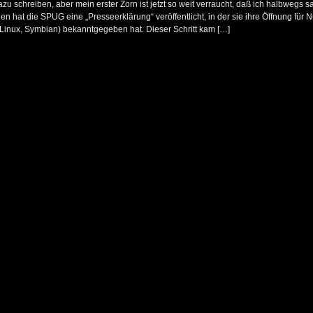
 dazu schreiben, aber mein erster Zorn ist jetzt so weit verraucht, daß ich halbwegs
gen hat die SPUG eine „Presseerklärung“ veröffentlicht, in der sie ihre Öffnung für
inux, Symbian) bekanntgegeben hat. Dieser Schritt kam […]