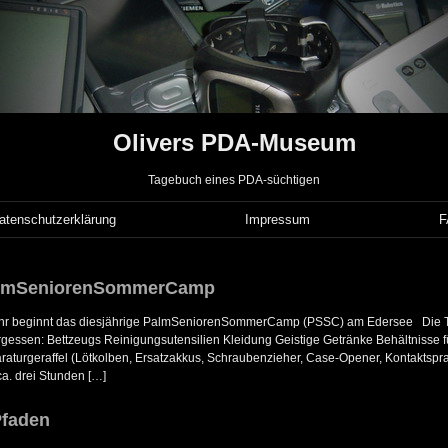
Olivers PDA-Museum
Tagebuch eines PDA-süchtigen
atenschutzerklärung
Impressum
almSeniorenSommerCamp
 Uhr beginnt das diesjährige PalmSeniorenSommerCamp (PSSC) am Edersee Die T
ergessen: Bettzeugs Reinigungsutensilien Kleidung Geistige Getränke Behältnisse für
aturgeraffel (Lötkolben, Ersatzakkus, Schraubenzieher, Case-Opener, Kontaktspr
a. drei Stunden […]
Pfaden