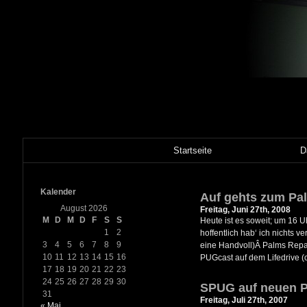
Startseite
D
Kalender
Auf gehts zum P
August 2026
Freitag, Juni 27th, 2008
M
D
M
D
F
S
S
Heute ist es soweit; um 16
1
2
hoffentlich hab‘ ich nichts v
3
4
5
6
7
8
9
eine Handvoll)Â Palms Repar
10
11
12
13
14
15
16
PUGcast auf dem Lifedrive (c
17
18
19
20
21
22
23
24
25
26
27
28
29
30
SPUG auf neuen 
31
Freitag, Juli 27th, 2007
« Mai