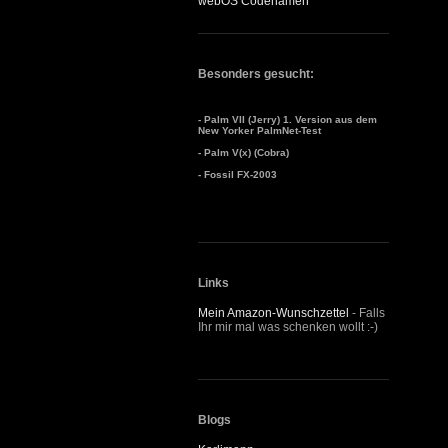
webOS Codenamen
Besonders gesucht:
- Palm VII (Jerry) 1. Version aus dem
New Yorker PalmNet-Test
- Palm V(x) (Cobra)
- Fossil FX-2003
Links
Mein Amazon-Wunschzettel
- Falls
Ihr mir mal was schenken wollt :-)
Blogs