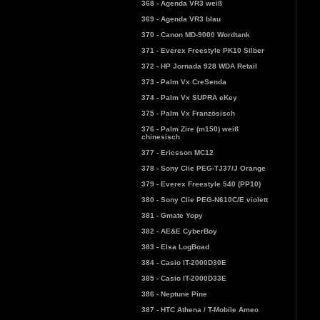
368 - Agenda VR3 weiß
369 - Agenda VR3 blau
370 - Canon MD-9000 Wordtank
371 - Everex Freestyle PK10 Silber
372 - HP Jornada 928 WDA Retail
373 - Palm Vx CreSenda
374 - Palm Vx SUPRA eKey
375 - Palm Vx Französisch
376 - Palm Zire (m150) weiß
chinesisch
377 - Ericsson MC12
378 - Sony Clie PEG-TJ37/J Orange
379 - Everex Freestyle 540 (PP10)
380 - Sony Clie PEG-N610C/E violett
381 - Gmate Yopy
382 - AE&E CyberBoy
383 - Elsa LogBoad
384 - Casio IT-2000D30E
385 - Casio IT-2000D33E
386 - Neptune Pine
387 - HTC Athena / T-Mobile Ameo