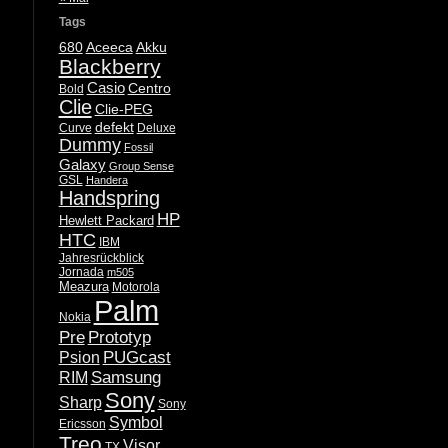
Tags
680
Aceeca
Akku
Blackberry
Casio
Centro
Bold
Clie
Clie-PEG
defekt
Curve
Deluxe
Dummy
Fossil
Galaxy
Group Sense
GSL
Handera
Handspring
HP
Hewlett Packard
HTC
IBM
Jahresrückblick
Jornada
m505
Meazura
Motorola
Palm
Nokia
Pre
Prototyp
PUGcast
Psion
Samsung
RIM
Sony
Sharp
Sony
Symbol
Ericsson
Treo
Visor
TX