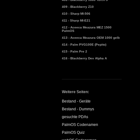
409 - Blackberry Z10
410 - Sharp MI-506
411 - Sharp MI-E21
412 - Aceeca Meazura MEZ 1500
PalmOS
413 - Aceeca Meazura OEM 1000 gelb
414 - Palm PVG100E (Pepito)
415 - Palm Pre 2
416 - Blackberry Dev Alpha A
Weitere Seiten:
Bestand - Geräte
Bestand - Dummys
gesuchte PDAs
PalmOS Codenamen
PalmOS Quiz