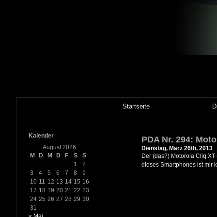
Startseite
D
Kalender
PDA Nr. 294: Moto
August 2026
Dienstag, März 26th, 2013
M
D
M
D
F
S
S
Der (das?) Motorola Cliq XT
1
2
dieses Smartphones ist mir k
3
4
5
6
7
8
9
10
11
12
13
14
15
16
17
18
19
20
21
22
23
24
25
26
27
28
29
30
31
« Mai