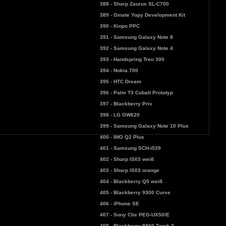
388 - Sharp Zaurus SL-C700
389 - Gmate Yopy Development Kit
390 - Kinpo PPC
391 - Samsung Galaxy Note 8
392 - Samsung Galaxy Note 4
393 - Handspring Treo 300
394 - Nokia 700
395 - HTC Dream
396 - Palm T3 Cobalt Prototyp
397 - Blackberry Priv
398 - LG GW620
399 - Samsung Galaxy Note 10 Plus
400 - IMO Q2 Plus
401 - Samsung SCH-i539
402 - Sharp IS03 weiß
403 - Sharp IS03 orange
404 - Blackberry Q5 weiß
405 - Blackberry 9300 Curve
406 - iPhone SE
407 - Sony Clie PEG-UX50/E
408 - Blackberry 9860 Torch 3