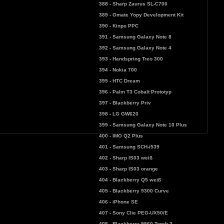
388 - Sharp Zaurus SL-C700
389 - Gmate Yopy Development Kit
390 - Kinpo PPC
391 - Samsung Galaxy Note 8
392 - Samsung Galaxy Note 4
393 - Handspring Treo 300
394 - Nokia 700
395 - HTC Dream
396 - Palm T3 Cobalt Prototyp
397 - Blackberry Priv
398 - LG GW620
399 - Samsung Galaxy Note 10 Plus
400 - IMO Q2 Plus
401 - Samsung SCH-i539
402 - Sharp IS03 weiß
403 - Sharp IS03 orange
404 - Blackberry Q5 weiß
405 - Blackberry 9300 Curve
406 - iPhone SE
407 - Sony Clie PEG-UX50/E
408 - Blackberry 9860 Torch 3