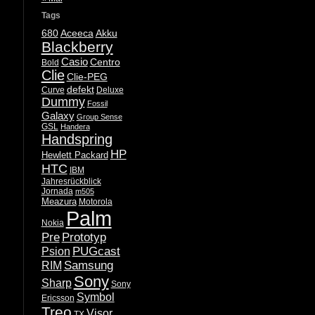
Tags
680
Aceeca
Akku
Blackberry
Casio
Centro
Bold
Clie
Clie-PEG
defekt
Curve
Deluxe
Dummy
Fossil
Galaxy
Group Sense
GSL
Handera
Handspring
HP
Hewlett Packard
HTC
IBM
Jahresrückblick
Jornada
m505
Meazura
Motorola
Palm
Nokia
Pre
Prototyp
PUGcast
Psion
Samsung
RIM
Sony
Sharp
Sony
Symbol
Ericsson
Treo
Visor
TX