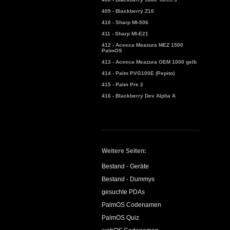
409 - Blackberry Z10
410 - Sharp MI-506
411 - Sharp MI-E21
412 - Aceeca Meazura MEZ 1500
PalmOS
413 - Aceeca Meazura OEM 1000 gelb
414 - Palm PVG100E (Pepito)
415 - Palm Pre 2
416 - Blackberry Dev Alpha A
Weitere Seiten:
Bestand - Geräte
Bestand - Dummys
gesuchte PDAs
PalmOS Codenamen
PalmOS Quiz