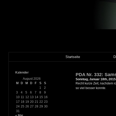
Startseite
D
Kalender
PDA Nr. 332: Sam
August 2026
Sonntag, Januar 18th, 2015
M
D
M
D
F
S
S
Recht kurze Zeit, nachdem i
1
2
so viel besser konnte.
3
4
5
6
7
8
9
10
11
12
13
14
15
16
17
18
19
20
21
22
23
24
25
26
27
28
29
30
31
« Mai