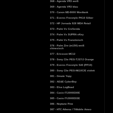
368 - Agenda VR3 weiß
369 - Agenda VR3 blau
370 - Canon MD-9000 Wordtank
371 - Everex Freestyle PK10 Silber
372 - HP Jornada 928 WDA Retail
373 - Palm Vx CreSenda
374 - Palm Vx SUPRA eKey
375 - Palm Vx Französisch
376 - Palm Zire (m150) weiß
chinesisch
377 - Ericsson MC12
378 - Sony Clie PEG-TJ37/J Orange
379 - Everex Freestyle 540 (PP10)
380 - Sony Clie PEG-N610C/E violett
381 - Gmate Yopy
382 - AE&E CyberBoy
383 - Elsa LogBoad
384 - Casio IT-2000D30E
385 - Casio IT-2000D33E
386 - Neptune Pine
387 - HTC Athena / T-Mobile Ameo