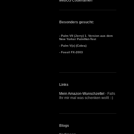
webOS Codenamen
Besonders gesucht:
- Palm VII (Jerry) 1. Version aus dem
New Yorker PalmNet-Test
- Palm V(x) (Cobra)
- Fossil FX-2003
Links
Mein Amazon-Wunschzettel
- Falls
Ihr mir mal was schenken wollt :-)
Blogs