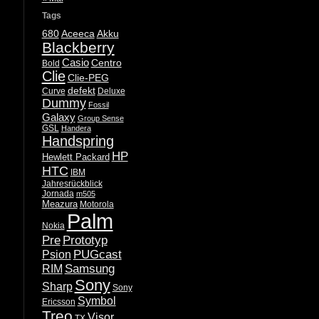
Tags
680
Aceeca
Akku
Blackberry
Casio
Centro
Bold
Clie
Clie-PEG
defekt
Curve
Deluxe
Dummy
Fossil
Galaxy
Group Sense
GSL
Handera
Handspring
HP
Hewlett Packard
HTC
IBM
Jahresrückblick
Jornada
m505
Meazura
Motorola
Palm
Nokia
Pre
Prototyp
PUGcast
Psion
Samsung
RIM
Sony
Sharp
Sony
Symbol
Ericsson
Treo
Visor
TX