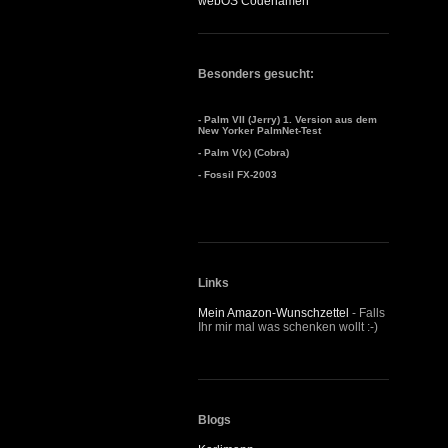
webOS Codenamen
Besonders gesucht:
- Palm VII (Jerry) 1. Version aus dem
New Yorker PalmNet-Test
- Palm V(x) (Cobra)
- Fossil FX-2003
Links
Mein Amazon-Wunschzettel
- Falls
Ihr mir mal was schenken wollt :-)
Blogs