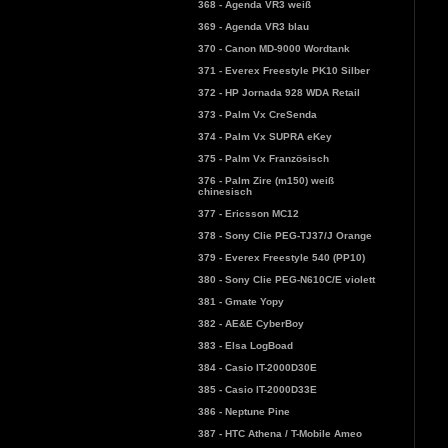
368 - Agenda VR3 weiß
369 - Agenda VR3 blau
370 - Canon MD-9000 Wordtank
371 - Everex Freestyle PK10 Silber
372 - HP Jornada 928 WDA Retail
373 - Palm Vx CreSenda
374 - Palm Vx SUPRA eKey
375 - Palm Vx Französisch
376 - Palm Zire (m150) weiß
chinesisch
377 - Ericsson MC12
378 - Sony Clie PEG-TJ37/J Orange
379 - Everex Freestyle 540 (PP10)
380 - Sony Clie PEG-N610C/E violett
381 - Gmate Yopy
382 - AE&E CyberBoy
383 - Elsa LogBoad
384 - Casio IT-2000D30E
385 - Casio IT-2000D33E
386 - Neptune Pine
387 - HTC Athena / T-Mobile Ameo