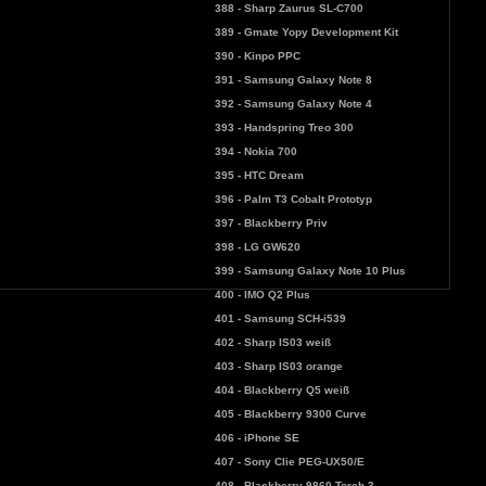
388 - Sharp Zaurus SL-C700
389 - Gmate Yopy Development Kit
390 - Kinpo PPC
391 - Samsung Galaxy Note 8
392 - Samsung Galaxy Note 4
393 - Handspring Treo 300
394 - Nokia 700
395 - HTC Dream
396 - Palm T3 Cobalt Prototyp
397 - Blackberry Priv
398 - LG GW620
399 - Samsung Galaxy Note 10 Plus
400 - IMO Q2 Plus
401 - Samsung SCH-i539
402 - Sharp IS03 weiß
403 - Sharp IS03 orange
404 - Blackberry Q5 weiß
405 - Blackberry 9300 Curve
406 - iPhone SE
407 - Sony Clie PEG-UX50/E
408 - Blackberry 9860 Torch 3