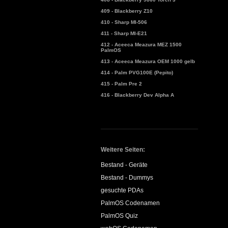
409 - Blackberry Z10
410 - Sharp MI-506
411 - Sharp MI-E21
412 - Aceeca Meazura MEZ 1500
PalmOS
413 - Aceeca Meazura OEM 1000 gelb
414 - Palm PVG100E (Pepito)
415 - Palm Pre 2
416 - Blackberry Dev Alpha A
Weitere Seiten:
Bestand - Geräte
Bestand - Dummys
gesuchte PDAs
PalmOS Codenamen
PalmOS Quiz