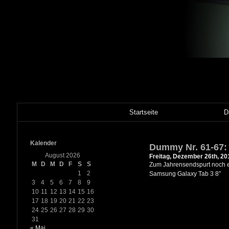
Startseite
D
Kalender
Dummy Nr. 61-67:
August 2026
Freitag, Dezember 26th, 20
M
D
M
D
F
S
S
Zum Jahrensendspurt noch e
1
2
Samsung Galaxy Tab 3 8″
3
4
5
6
7
8
9
10
11
12
13
14
15
16
17
18
19
20
21
22
23
24
25
26
27
28
29
30
31
« Mai