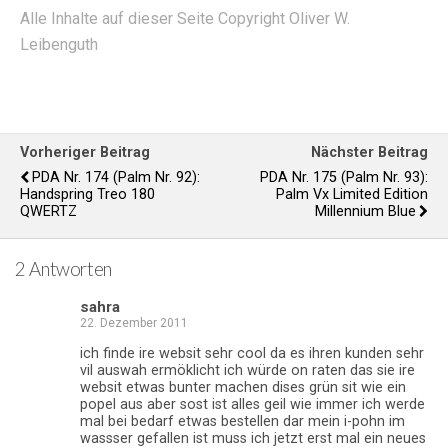
Alle Inhalte auf dieser Seite Copyright Oliver W.
Leibenguth
Vorheriger Beitrag
Nächster Beitrag
PDA Nr. 174 (Palm Nr. 92):
PDA Nr. 175 (Palm Nr. 93):
Handspring Treo 180
Palm Vx Limited Edition
QWERTZ
Millennium Blue
2 Antworten
sahra
22. Dezember 2011
ich finde ire websit sehr cool da es ihren kunden sehr
vil auswah ermöklicht ich würde on raten das sie ire
websit etwas bunter machen dises grün sit wie ein
popel aus aber sost ist alles geil wie immer ich werde
mal bei bedarf etwas bestellen dar mein i-pohn im
wassser gefallen ist muss ich jetzt erst mal ein neues