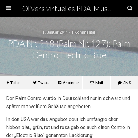
Olivers virtuelles PDA-Museum
1. Januar 2011 • 1 Kommentar
PDA Nr. 218 (Palm Nr. 127): Palm
Centro Electric Blue
Teilen
Tweet
Anpinnen
Mail
SMS
Der Palm Centro wurde in Deutschland nur in schwarz und
später mit weißem Gehäuse angeboten.
In den USA war das Angebot deutlich umfangreicher.
Neben blau, grün, rot und rosa gab es auch einen Centro in
der „Electric Blue“ genannten Lackierung: