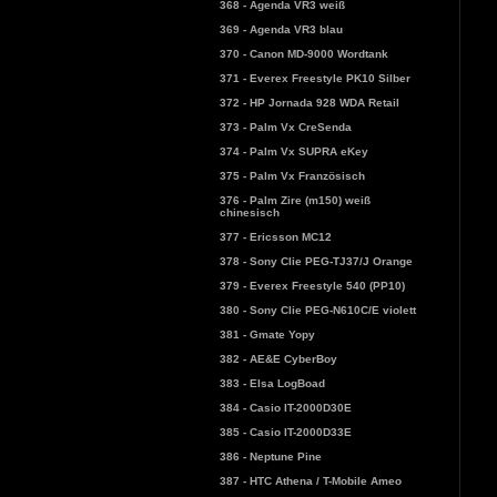
368 - Agenda VR3 weiß
369 - Agenda VR3 blau
370 - Canon MD-9000 Wordtank
371 - Everex Freestyle PK10 Silber
372 - HP Jornada 928 WDA Retail
373 - Palm Vx CreSenda
374 - Palm Vx SUPRA eKey
375 - Palm Vx Französisch
376 - Palm Zire (m150) weiß
chinesisch
377 - Ericsson MC12
378 - Sony Clie PEG-TJ37/J Orange
379 - Everex Freestyle 540 (PP10)
380 - Sony Clie PEG-N610C/E violett
381 - Gmate Yopy
382 - AE&E CyberBoy
383 - Elsa LogBoad
384 - Casio IT-2000D30E
385 - Casio IT-2000D33E
386 - Neptune Pine
387 - HTC Athena / T-Mobile Ameo