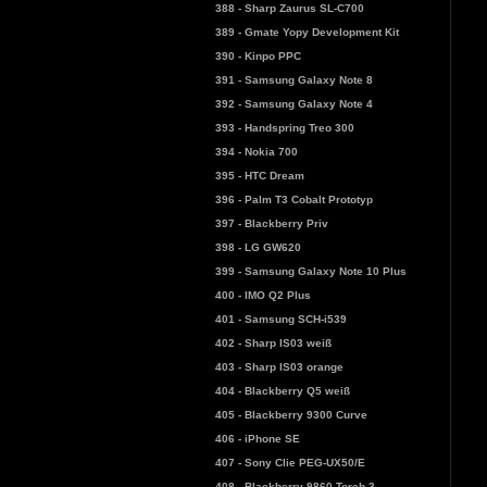
388 - Sharp Zaurus SL-C700
389 - Gmate Yopy Development Kit
390 - Kinpo PPC
391 - Samsung Galaxy Note 8
392 - Samsung Galaxy Note 4
393 - Handspring Treo 300
394 - Nokia 700
395 - HTC Dream
396 - Palm T3 Cobalt Prototyp
397 - Blackberry Priv
398 - LG GW620
399 - Samsung Galaxy Note 10 Plus
400 - IMO Q2 Plus
401 - Samsung SCH-i539
402 - Sharp IS03 weiß
403 - Sharp IS03 orange
404 - Blackberry Q5 weiß
405 - Blackberry 9300 Curve
406 - iPhone SE
407 - Sony Clie PEG-UX50/E
408 - Blackberry 9860 Torch 3