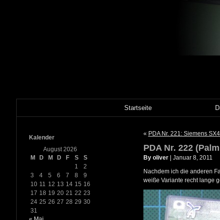
Startseite
D
«
PDA Nr. 221: Siemens SX
Kalender
PDA Nr. 222 (Palm
August 2026
M
D
M
D
F
S
S
By oliver
| Januar 8, 2011
1
2
Nachdem ich die anderen Fa
3
4
5
6
7
8
9
weiße Variante recht lange ge
10
11
12
13
14
15
16
17
18
19
20
21
22
23
24
25
26
27
28
29
30
31
« Mai