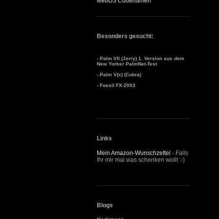
webOS Codenamen
Besonders gesucht:
- Palm VII (Jerry) 1. Version aus dem
New Yorker PalmNet-Test
- Palm V(x) (Cobra)
- Fossil FX-2003
Links
Mein Amazon-Wunschzettel
- Falls
Ihr mir mal was schenken wollt :-)
Blogs