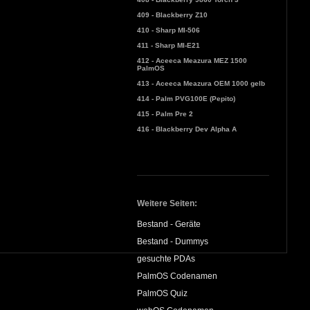
409 - Blackberry Z10
410 - Sharp MI-506
411 - Sharp MI-E21
412 - Aceeca Meazura MEZ 1500
PalmOS
413 - Aceeca Meazura OEM 1000 gelb
414 - Palm PVG100E (Pepito)
415 - Palm Pre 2
416 - Blackberry Dev Alpha A
Weitere Seiten:
Bestand - Geräte
Bestand - Dummys
gesuchte PDAs
PalmOS Codenamen
PalmOS Quiz