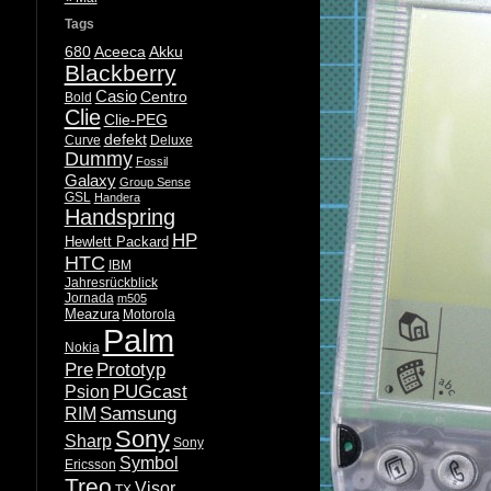
Tags
680
Aceeca
Akku
Blackberry
Casio
Centro
Bold
Clie
Clie-PEG
defekt
Curve
Deluxe
Dummy
Fossil
Galaxy
Group Sense
GSL
Handera
Handspring
HP
Hewlett Packard
HTC
IBM
Jahresrückblick
Jornada
m505
Meazura
Motorola
Palm
Nokia
Pre
Prototyp
PUGcast
Psion
Samsung
RIM
Sony
Sharp
Sony
Symbol
Ericsson
Treo
Visor
TX