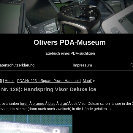
Olivers PDA-Museum
Tagebuch eines PDA-süchtigen
atenschutzerklärung
Impressum
45
|
Home
|
PDA Nr. 223: bSquare Power Handheld „Maui“
»
 Nr. 128): Handspring Visor Deluxe ice
rbvarianten (
grün
,Â
orange
,Â
blau
,Â
grau
)Â des Visor Deluxe schon länger in der
ziert, bis sie mir (dann auch noch zweifach) in die Hände gefallen ist: