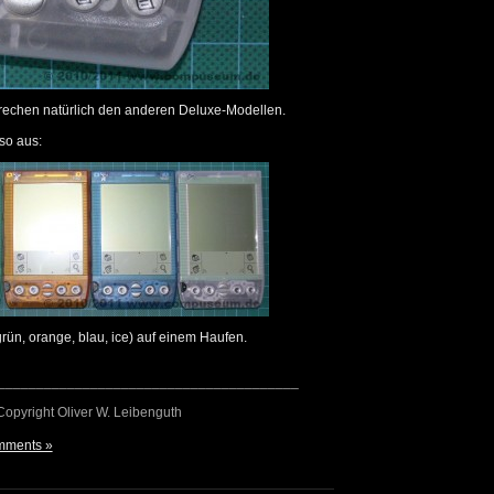
rechen natürlich den anderen Deluxe-Modellen.
so aus:
grün, orange, blau, ice) auf einem Haufen.
_______________________________________
 Copyright Oliver W. Leibenguth
mments »