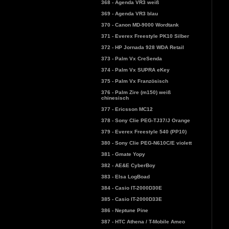
368 - Agenda VR3 weiß
369 - Agenda VR3 blau
370 - Canon MD-9000 Wordtank
371 - Everex Freestyle PK10 Silber
372 - HP Jornada 928 WDA Retail
373 - Palm Vx CreSenda
374 - Palm Vx SUPRA eKey
375 - Palm Vx Französisch
376 - Palm Zire (m150) weiß
chinesisch
377 - Ericsson MC12
378 - Sony Clie PEG-TJ37/J Orange
379 - Everex Freestyle 540 (PP10)
380 - Sony Clie PEG-N610C/E violett
381 - Gmate Yopy
382 - AE&E CyberBoy
383 - Elsa LogBoad
384 - Casio IT-2000D30E
385 - Casio IT-2000D33E
386 - Neptune Pine
387 - HTC Athena / T-Mobile Ameo