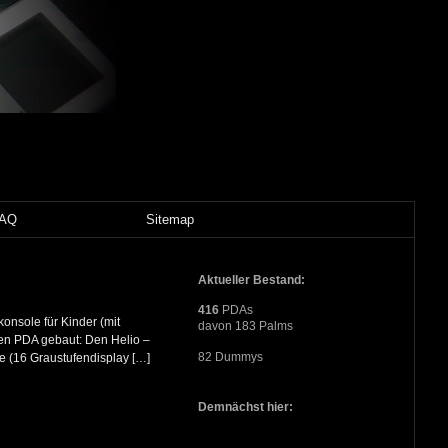
FAQ
Sitemap
Aktueller Bestand:
416
PDAs
onsole für Kinder (mit
davon 183 Palms
nen PDA gebaut: Den Helio –
82 Dummys
e (16 Graustufendisplay […]
Demnächst hier: