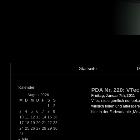
Startseite
D
Kalender
PDA Nr. 220: VTech
August 2026
Freitag, Januar 7th, 2011
M
D
M
D
F
S
S
VTech ist eigentlich nur bek
1
2
wirklich tollen und altersg
3
4
5
6
7
8
9
hier in der Farbvariante „Me
10
11
12
13
14
15
16
17
18
19
20
21
22
23
24
25
26
27
28
29
30
31
« Mai