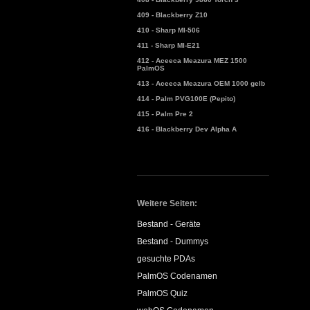
409 - Blackberry Z10
410 - Sharp MI-506
411 - Sharp MI-E21
412 - Aceeca Meazura MEZ 1500
PalmOS
413 - Aceeca Meazura OEM 1000 gelb
414 - Palm PVG100E (Pepito)
415 - Palm Pre 2
416 - Blackberry Dev Alpha A
Weitere Seiten:
Bestand - Geräte
Bestand - Dummys
gesuchte PDAs
PalmOS Codenamen
PalmOS Quiz