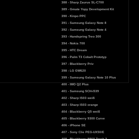
388 - Sharp Zaurus SL-C700
389 - Gmate Yopy Development Kit
390 - Kinpo PPC
391 - Samsung Galaxy Note 8
392 - Samsung Galaxy Note 4
393 - Handspring Treo 300
394 - Nokia 700
395 - HTC Dream
396 - Palm T3 Cobalt Prototyp
397 - Blackberry Priv
398 - LG GW620
399 - Samsung Galaxy Note 10 Plus
400 - IMO Q2 Plus
401 - Samsung SCH-i539
402 - Sharp IS03 weiß
403 - Sharp IS03 orange
404 - Blackberry Q5 weiß
405 - Blackberry 9300 Curve
406 - iPhone SE
407 - Sony Clie PEG-UX50/E
408 - Blackberry 9860 Torch 3