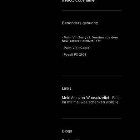
webOS Codenamen
Besonders gesucht:
- Palm VII (Jerry) 1. Version aus dem
New Yorker PalmNet-Test
- Palm V(x) (Cobra)
- Fossil FX-2003
Links
Mein Amazon-Wunschzettel
- Falls
Ihr mir mal was schenken wollt :-)
Blogs