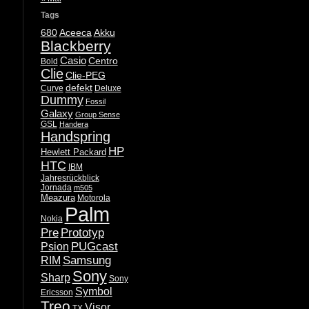
Tags
680
Aceeca
Akku
Blackberry
Casio
Centro
Bold
Clie
Clie-PEG
defekt
Curve
Deluxe
Dummy
Fossil
Galaxy
Group Sense
GSL
Handera
Handspring
HP
Hewlett Packard
HTC
IBM
Jahresrückblick
Jornada
m505
Meazura
Motorola
Palm
Nokia
Pre
Prototyp
PUGcast
Psion
Samsung
RIM
Sony
Sharp
Sony
Symbol
Ericsson
Treo
Visor
TX