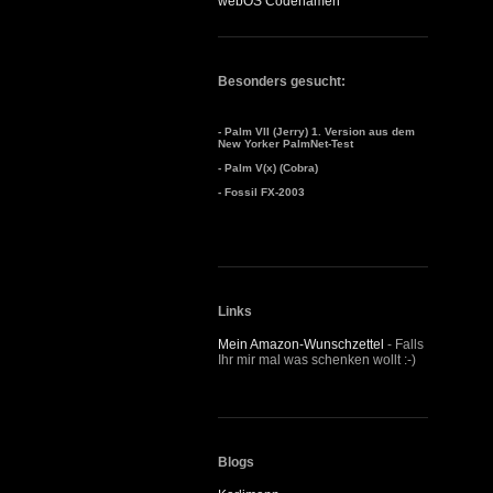
webOS Codenamen
Besonders gesucht:
- Palm VII (Jerry) 1. Version aus dem
New Yorker PalmNet-Test
- Palm V(x) (Cobra)
- Fossil FX-2003
Links
Mein Amazon-Wunschzettel
- Falls
Ihr mir mal was schenken wollt :-)
Blogs