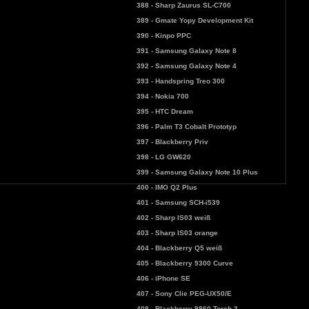
388 - Sharp Zaurus SL-C700
389 - Gmate Yopy Development Kit
390 - Kinpo PPC
391 - Samsung Galaxy Note 8
392 - Samsung Galaxy Note 4
393 - Handspring Treo 300
394 - Nokia 700
395 - HTC Dream
396 - Palm T3 Cobalt Prototyp
397 - Blackberry Priv
398 - LG GW620
399 - Samsung Galaxy Note 10 Plus
400 - IMO Q2 Plus
401 - Samsung SCH-i539
402 - Sharp IS03 weiß
403 - Sharp IS03 orange
404 - Blackberry Q5 weiß
405 - Blackberry 9300 Curve
406 - iPhone SE
407 - Sony Clie PEG-UX50/E
408 - Blackberry 9860 Torch 3