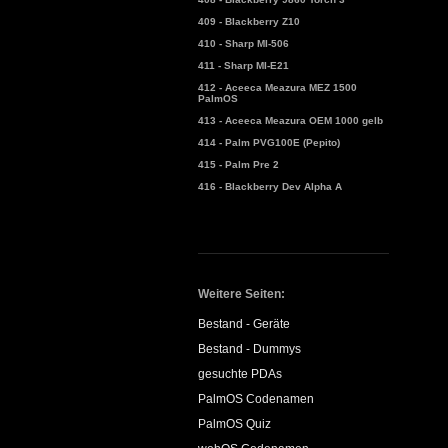
409 - Blackberry Z10
410 - Sharp MI-506
411 - Sharp MI-E21
412 - Aceeca Meazura MEZ 1500
PalmOS
413 - Aceeca Meazura OEM 1000 gelb
414 - Palm PVG100E (Pepito)
415 - Palm Pre 2
416 - Blackberry Dev Alpha A
Weitere Seiten:
Bestand - Geräte
Bestand - Dummys
gesuchte PDAs
PalmOS Codenamen
PalmOS Quiz