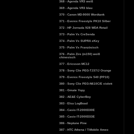
368 - Agenda VR3 weiß
369 - Agenda VR3 blau
370 - Canon MD-9000 Wordtank
371 - Everex Freestyle PK10 Silber
372 - HP Jornada 928 WDA Retail
373 - Palm Vx CreSenda
374 - Palm Vx SUPRA eKey
375 - Palm Vx Französisch
376 - Palm Zire (m150) weiß
chinesisch
377 - Ericsson MC12
378 - Sony Clie PEG-TJ37/J Orange
379 - Everex Freestyle 540 (PP10)
380 - Sony Clie PEG-N610C/E violett
381 - Gmate Yopy
382 - AE&E CyberBoy
383 - Elsa LogBoad
384 - Casio IT-2000D30E
385 - Casio IT-2000D33E
386 - Neptune Pine
387 - HTC Athena / T-Mobile Ameo