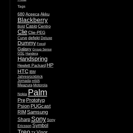
Tags
680
Aceeca
Akku
Blackberry
Casio
Centro
Bold
Clie
Clie-PEG
defekt
Curve
Deluxe
Dummy
Fossil
Galaxy
Group Sense
GSL
Handera
Handspring
HP
Hewlett Packard
HTC
IBM
Jahresrückblick
Jornada
m505
Meazura
Motorola
Palm
Nokia
Pre
Prototyp
PUGcast
Psion
Samsung
RIM
Sony
Sharp
Sony
Symbol
Ericsson
Treo
Visor
TX