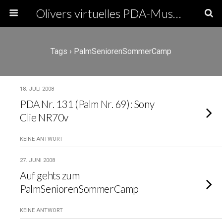
Olivers virtuelles PDA-Museum
Tags › PalmSeniorenSommerCamp
18. JULI 2008
PDA Nr. 131 (Palm Nr. 69): Sony
Clie NR70v
KEINE ANTWORT
27. JUNI 2008
Auf gehts zum
PalmSeniorenSommerCamp
KEINE ANTWORT