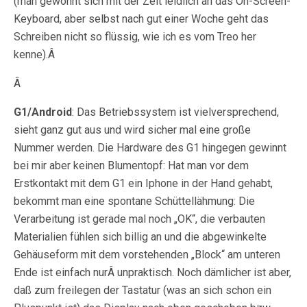
(man gewöhnt sich mit der Zeit leidlich an das On-Screen-
Keyboard, aber selbst nach gut einer Woche geht das
Schreiben nicht so flüssig, wie ich es vom Treo her
kenne).Â
Â
G1/Android
: Das Betriebssystem ist vielversprechend,
sieht ganz gut aus und wird sicher mal eine große
Nummer werden. Die Hardware des G1 hingegen gewinnt
bei mir aber keinen Blumentopf: Hat man vor dem
Erstkontakt mit dem G1 ein Iphone in der Hand gehabt,
bekommt man eine spontane Schüttellähmung: Die
Verarbeitung ist gerade mal noch „OK“, die verbauten
Materialien fühlen sich billig an und die abgewinkelte
Gehäuseform mit dem vorstehenden „Block“ am unteren
Ende ist einfach nurÂ unpraktisch. Noch dämlicher ist aber,
daß zum freilegen der Tastatur (was an sich schon ein