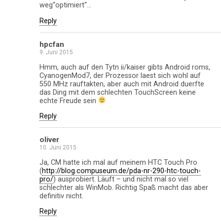
weg“optimiert“…
Reply
hpcfan
9. Juni 2015
Hmm, auch auf den Tytn ii/kaiser gibts Android roms,
CyanogenMod7, der Prozessor laest sich wohl auf
550 MHz rauftakten, aber auch mit Android duerfte
das Ding mit dem schlechten TouchScreen keine
echte Freude sein
Reply
oliver
10. Juni 2015
Ja, CM hatte ich mal auf meinem HTC Touch Pro
(
http://blog.compuseum.de/pda-nr-290-htc-touch-
pro/
) ausprobiert. Läuft – und nicht mal so viel
schlechter als WinMob. Richtig Spaß macht das aber
definitiv nicht.
Reply