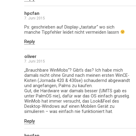
hpcfan
7. Juni 2015
Ps: geschrieben auf Display-„tastatur“ wo sich
manche Tippfehler leidet nicht vermeiden lassrn
Reply
oliver
7. Juni 2015
„Brauchbare WinMobs“? Gibt’s das? Ich habe mich
damals nicht ohne Grund nach meinen ersten WinCE-
Kisten (Jornada 420 & 430se) schaudernd abgewandt
und angefangen, Palms zu kaufen.
Gut, die Hardware war damals besser (UMTS gab es
unter PalmOS nie), dafür war das OS einfach gruselig.
WinMob hat immer versucht, das Look&Feel des
Desktop-Windows auf einen Mobilen Gerät zu
simulieren – was einfach nie funktioniert hat.
Reply
hpcfan