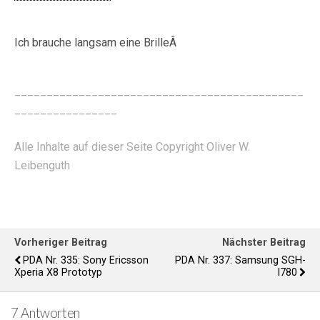
Ich brauche langsam eine BrilleÂ
_____________________________________________
________________
Alle Inhalte auf dieser Seite Copyright Oliver W.
Leibenguth
Vorheriger Beitrag
Nächster Beitrag
PDA Nr. 335: Sony Ericsson
PDA Nr. 337: Samsung SGH-
Xperia X8 Prototyp
I780
7 Antworten