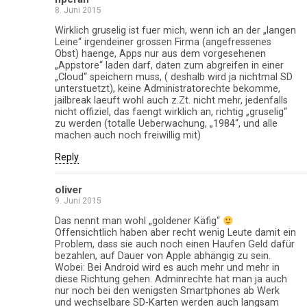
8. Juni 2015
Wirklich gruselig ist fuer mich, wenn ich an der „langen
Leine“ irgendeiner grossen Firma (angefressenes
Obst) haenge, Apps nur aus dem vorgesehenen
„Appstore“ laden darf, daten zum abgreifen in einer
„Cloud“ speichern muss, ( deshalb wird ja nichtmal SD
unterstuetzt), keine Administratorechte bekomme,
jailbreak laeuft wohl auch z.Zt. nicht mehr, jedenfalls
nicht offiziel, das faengt wirklich an, richtig „gruselig“
zu werden (totalle Ueberwachung, „1984“, und alle
machen auch noch freiwillig mit)
Reply
oliver
9. Juni 2015
Das nennt man wohl „goldener Käfig“
Offensichtlich haben aber recht wenig Leute damit ein
Problem, dass sie auch noch einen Haufen Geld dafür
bezahlen, auf Dauer von Apple abhängig zu sein.
Wobei: Bei Android wird es auch mehr und mehr in
diese Richtung gehen. Adminrechte hat man ja auch
nur noch bei den wenigsten Smartphones ab Werk
und wechselbare SD-Karten werden auch langsam