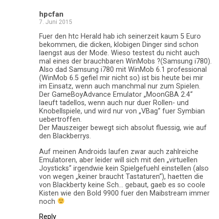
hpcfan
7. Juni 2015
Fuer den htc Herald hab ich seinerzeit kaum 5 Euro
bekommen, die dicken, klobigen Dinger sind schon
laengst aus der Mode. Wieso testest du nicht auch
mal eines der brauchbaren WinMobs ?(Samsung i780).
Also dad Samsung i780 mit WinMob 6.1 professional
(WinMob 6.5 gefiel mir nicht so) ist bis heute bei mir
im Einsatz, wenn auch manchmal nur zum Spielen.
Der GameBoyAdvance Emulator „MoonGBA 2.4“
laeuft tadellos, wenn auch nur duer Rollen- und
Knobellspiele, und wird nur von „VBag“ fuer Symbian
uebertroffen.
Der Mauszeiger bewegt sich absolut fluessig, wie auf
den Blackberrys.
Auf meinen Androids laufen zwar auch zahlreiche
Emulatoren, aber leider will sich mit den „virtuellen
Joysticks“ irgendwie kein Spielgefuehl einstellen (also
von wegen „keiner braucht Tastaturen“), haetten die
von Blackberty keine Sch… gebaut, gaeb es so coole
Kisten wie den Bold 9900 fuer den Maibstream immer
noch
Reply