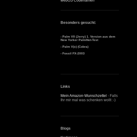
webOS Codenamen
Besonders gesucht:
- Palm VII (Jerry) 1. Version aus dem
New Yorker PalmNet-Test
- Palm V(x) (Cobra)
- Fossil FX-2003
Links
Mein Amazon-Wunschzettel
- Falls
Ihr mir mal was schenken wollt :-)
Blogs