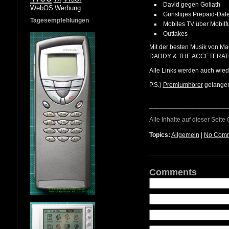
David gegen Goliath
WebOS
Werbung
Günstiges Prepaid-Dat
Tagesempfehlungen
Mobiles TV über Mobilf
Outtakes
Mit der besten Musik von M
DADDY & THE ACCETERAT
Alle Links werden auch wiede
P.S.)
Premiumhörer
gelangen
______________________
Alle Inhalte auf dieser Seite
Topics:
Allgemein
|
No Comm
Comments