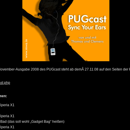
ovember-Ausgabe 2008
des PUGcast steht ab demÂ 27.11.08 auf den Seiten d
st.php
men:
Xperia X1
Xperia X1
Bad (das soll wohl „Gadget Bag“ heißen)
Xperia X1