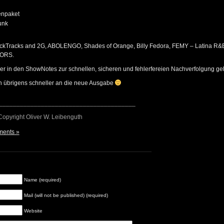
enpaket
unk
ackTracks and 2G, ABOLENGO, Shades of Orange, Billy Fedora, FEMY – Latina R&
ORS.
r in den ShowNotes zur schnellen, sicheren und fehlerfereien Nachverfolgung geli
 übrigens schneller an die neue Ausgabe
_______________________________________
 Copyright Oliver W. Leibenguth
ents »
Name (required)
Mail (will not be published) (required)
Website