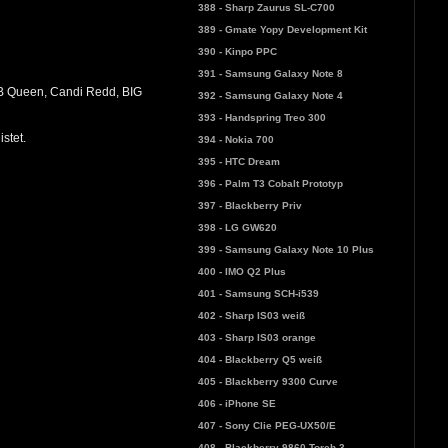
388 - Sharp Zaurus SL-C700
389 - Gmate Yopy Development Kit
390 - Kinpo PPC
391 - Samsung Galaxy Note 8
B Queen, Candi Redd, BIG
392 - Samsung Galaxy Note 4
393 - Handspring Treo 300
stet.
394 - Nokia 700
395 - HTC Dream
396 - Palm T3 Cobalt Prototyp
397 - Blackberry Priv
398 - LG GW620
399 - Samsung Galaxy Note 10 Plus
400 - IMO Q2 Plus
401 - Samsung SCH-i539
402 - Sharp IS03 weiß
403 - Sharp IS03 orange
404 - Blackberry Q5 weiß
405 - Blackberry 9300 Curve
406 - iPhone SE
407 - Sony Clie PEG-UX50/E
408 - Blackberry 9860 Torch 3