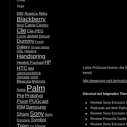
Tags
680
Aceeca
Akku
Blackberry
Casio
Centro
Bold
Clie
Clie-PEG
defekt
Curve
Deluxe
Dummy
Fossil
Galaxy
Group Sense
GSL
Handera
Handspring
HP
Hewlett Packard
HTC
Liebe PUGcast-Hoerer, die
N
IBM
bereit.
Jahresrückblick
Jornada
m505
http://www.pug-ned.de/podca
Meazura
Motorola
Palm
Nokia
Diesmal mit folgenden The
Pre
Prototyp
PUGcast
Psion
Review Sony Ericsson 
Samsung
RIM
Podcasts auf dem Palm
Sony
Review Sony Ericsson 
Sharp
Sony
Review Proporta Gadte 
Symbol
Ericsson
Review Sony Ericsson 
Treo
Visor
TX