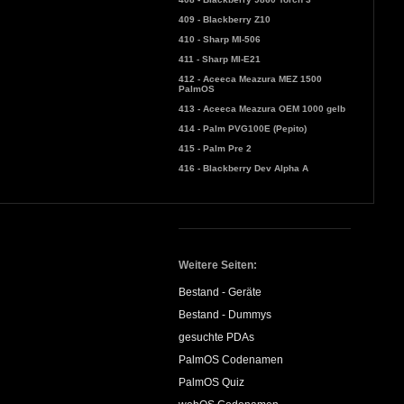
409 - Blackberry Z10
410 - Sharp MI-506
411 - Sharp MI-E21
412 - Aceeca Meazura MEZ 1500
PalmOS
413 - Aceeca Meazura OEM 1000 gelb
414 - Palm PVG100E (Pepito)
415 - Palm Pre 2
416 - Blackberry Dev Alpha A
Weitere Seiten:
Bestand - Geräte
Bestand - Dummys
gesuchte PDAs
PalmOS Codenamen
PalmOS Quiz