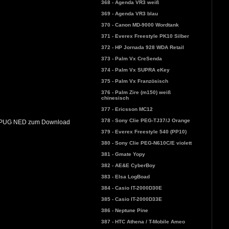
368 - Agenda VR3 weiß
369 - Agenda VR3 blau
370 - Canon MD-9000 Wordtank
371 - Everex Freestyle PK10 Silber
372 - HP Jornada 928 WDA Retail
373 - Palm Vx CreSenda
374 - Palm Vx SUPRA eKey
375 - Palm Vx Französisch
376 - Palm Zire (m150) weiß
chinesisch
377 - Ericsson MC12
378 - Sony Clie PEG-TJ37/J Orange
er PUG NED zum Download
379 - Everex Freestyle 540 (PP10)
380 - Sony Clie PEG-N610C/E violett
381 - Gmate Yopy
382 - AE&E CyberBoy
383 - Elsa LogBoad
384 - Casio IT-2000D30E
385 - Casio IT-2000D33E
386 - Neptune Pine
387 - HTC Athena / T-Mobile Ameo