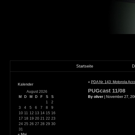
Startseite
D
«
PDA Nr. 143: Motorola Acc
Kalender
PUGcast 11/08
August 2026
M
D
M
D
F
S
S
By oliver
| November 27, 20
1
2
3
4
5
6
7
8
9
10
11
12
13
14
15
16
17
18
19
20
21
22
23
24
25
26
27
28
29
30
31
« Mai