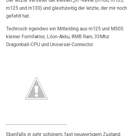
Der letzte Vertreter der kleinen „m“-Reihe (m100, m105,
m125 und m130) und gleichzeitig der letzte, der mir noch
gefehlt hat.
Technisch irgendwo ein Mittelding aus m125 und M505:
kleiner Formfaktor, LiIon-Akku, 8MB Ram, 33Mhz
Dragonball-CPU und Universal-Connector.
Ebenfalls in sehr schönem, fast neuwertigem Zustand.