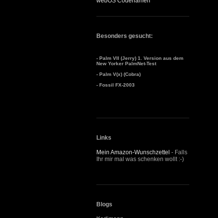
webOS Codenamen
Besonders gesucht:
- Palm VII (Jerry) 1. Version aus dem
New Yorker PalmNet-Test
- Palm V(x) (Cobra)
- Fossil FX-2003
Links
Mein Amazon-Wunschzettel
- Falls
Ihr mir mal was schenken wollt :-)
Blogs