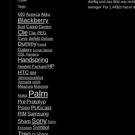
dürftig und das Bild war nic
Tags
weniger. Für 1,44$(!) hat er
680
Aceeca
Akku
Blackberry
Casio
Centro
Bold
Clie
Clie-PEG
defekt
Curve
Deluxe
Dummy
Fossil
Galaxy
Group Sense
GSL
Handera
Handspring
HP
Hewlett Packard
HTC
IBM
Jahresrückblick
Jornada
m505
Meazura
Motorola
Palm
Nokia
Pre
Prototyp
PUGcast
Psion
Samsung
RIM
Sony
Sharp
Sony
Symbol
Ericsson
Treo
Visor
TX