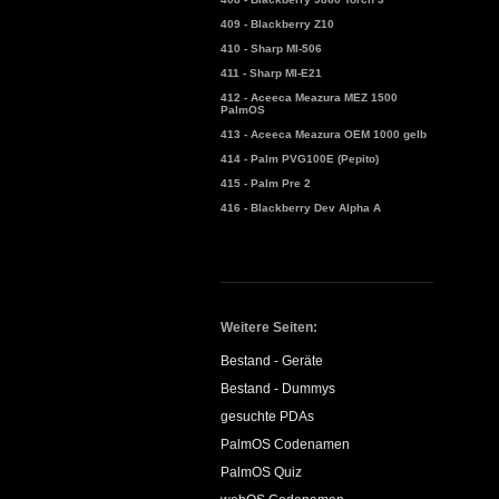
409 - Blackberry Z10
410 - Sharp MI-506
411 - Sharp MI-E21
412 - Aceeca Meazura MEZ 1500
PalmOS
413 - Aceeca Meazura OEM 1000 gelb
414 - Palm PVG100E (Pepito)
415 - Palm Pre 2
416 - Blackberry Dev Alpha A
Weitere Seiten:
Bestand - Geräte
Bestand - Dummys
gesuchte PDAs
PalmOS Codenamen
PalmOS Quiz