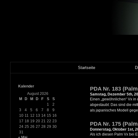
Startseite
D
Kalender
PDA Nr. 183 (Palm
August 2026
Samstag, Dezember 5th, 2
M
D
M
D
F
S
S
Einen „gewöhnlichen“ Vx in d
1
2
abgestaubt: Das sind die mit
3
4
5
6
7
8
9
als japanisches Modell gege
10
11
12
13
14
15
16
17
18
19
20
21
22
23
PDA Nr. 175 (Palm
24
25
26
27
28
29
30
Donnerstag, Oktober 1st, 2
31
Als ich diesen Palm Vx bei E
« Mai