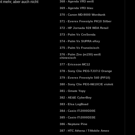
368 - Agenda VR3 weiß
ht mehr, aber auch nicht
369 - Agenda VR3 blau
370 - Canon MD-9000 Wordtank
371 - Everex Freestyle PK10 Silber
372 - HP Jornada 928 WDA Retail
373 - Palm Vx CreSenda
374 - Palm Vx SUPRA eKey
375 - Palm Vx Französisch
376 - Palm Zire (m150) weiß
chinesisch
377 - Ericsson MC12
378 - Sony Clie PEG-TJ37/J Orange
379 - Everex Freestyle 540 (PP10)
380 - Sony Clie PEG-N610C/E violett
381 - Gmate Yopy
382 - AE&E CyberBoy
383 - Elsa LogBoad
384 - Casio IT-2000D30E
385 - Casio IT-2000D33E
386 - Neptune Pine
387 - HTC Athena / T-Mobile Ameo