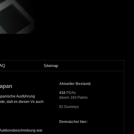
FAQ
Sitemap
Aktueller Bestand:
Japan
416
PDAs
 japanische Ausführung
davon 183 Palms
sste, daß es diesen Vx auch
82 Dummys
Demnächst hier:
e Auktionsbeschreibung war