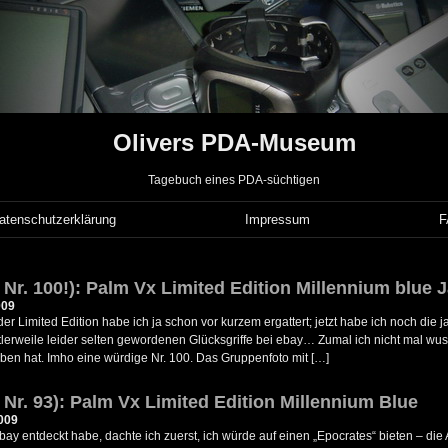
Olivers PDA-Museum
Tagebuch eines PDA-süchtigen
atenschutzerklärung
Impressum
 Nr. 100!): Palm Vx Limited Edition Millennium blue 
009
er Limited Edition habe ich ja schon vor kurzem ergattert; jetzt habe ich noch die
tlerweile leider selten gewordenen Glücksgriffe bei ebay… Zumal ich nicht mal wu
ben hat. Imho eine würdige Nr. 100. Das Gruppenfoto mit […]
 Nr. 93): Palm Vx Limited Edition Millennium Blue
009
bay entdeckt habe, dachte ich zuerst, ich würde auf einen „Epocrates“ bieten – di