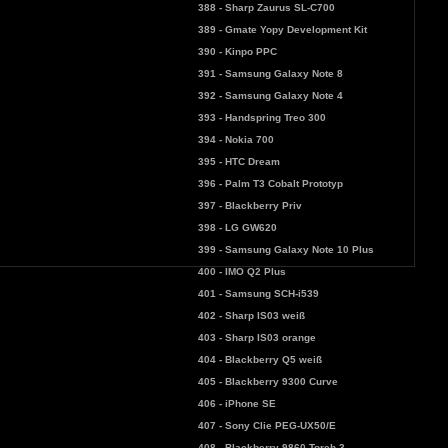
388 - Sharp Zaurus SL-C700
389 - Gmate Yopy Development Kit
390 - Kinpo PPC
391 - Samsung Galaxy Note 8
392 - Samsung Galaxy Note 4
393 - Handspring Treo 300
394 - Nokia 700
395 - HTC Dream
396 - Palm T3 Cobalt Prototyp
397 - Blackberry Priv
398 - LG GW620
399 - Samsung Galaxy Note 10 Plus
400 - IMO Q2 Plus
401 - Samsung SCH-i539
402 - Sharp IS03 weiß
403 - Sharp IS03 orange
404 - Blackberry Q5 weiß
405 - Blackberry 9300 Curve
406 - iPhone SE
407 - Sony Clie PEG-UX50/E
408 - Blackberry 9860 Torch 3