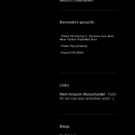
webOS Codenamen
Besonders gesucht:
- Palm VII (Jerry) 1. Version aus dem
New Yorker PalmNet-Test
- Palm V(x) (Cobra)
- Fossil FX-2003
Links
Mein Amazon-Wunschzettel
- Falls
Ihr mir mal was schenken wollt :-)
Blogs