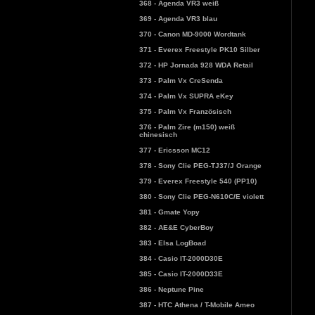
368 - Agenda VR3 weiß
369 - Agenda VR3 blau
370 - Canon MD-9000 Wordtank
371 - Everex Freestyle PK10 Silber
372 - HP Jornada 928 WDA Retail
373 - Palm Vx CreSenda
374 - Palm Vx SUPRA eKey
375 - Palm Vx Französisch
376 - Palm Zire (m150) weiß
chinesisch
377 - Ericsson MC12
378 - Sony Clie PEG-TJ37/J Orange
379 - Everex Freestyle 540 (PP10)
380 - Sony Clie PEG-N610C/E violett
381 - Gmate Yopy
382 - AE&E CyberBoy
383 - Elsa LogBoad
384 - Casio IT-2000D30E
385 - Casio IT-2000D33E
386 - Neptune Pine
387 - HTC Athena / T-Mobile Ameo