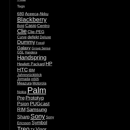
Tags
680
Aceeca
Akku
Blackberry
Casio
Centro
Bold
Clie
Clie-PEG
defekt
Curve
Deluxe
Dummy
Fossil
Galaxy
Group Sense
GSL
Handera
Handspring
HP
Hewlett Packard
HTC
IBM
Jahresrückblick
Jornada
m505
Meazura
Motorola
Palm
Nokia
Pre
Prototyp
PUGcast
Psion
Samsung
RIM
Sony
Sharp
Sony
Symbol
Ericsson
Treo
Visor
TX