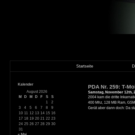
Startseite
D
Kalender
PDA Nr. 259: T-Mo
August 2026
Samstag, November 12th, 
M
D
M
D
F
S
S
2004 kam die dritte Inkarna
1
2
400 Mhz, 128 MB Ram, GSM/GP
3
4
5
6
7
8
9
Gerät aber dann doch: Da s
10
11
12
13
14
15
16
17
18
19
20
21
22
23
24
25
26
27
28
29
30
31
« Mai