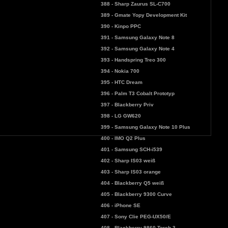
388 - Sharp Zaurus SL-C700
389 - Gmate Yopy Development Kit
390 - Kinpo PPC
391 - Samsung Galaxy Note 8
392 - Samsung Galaxy Note 4
393 - Handspring Treo 300
394 - Nokia 700
395 - HTC Dream
396 - Palm T3 Cobalt Prototyp
397 - Blackberry Priv
398 - LG GW620
399 - Samsung Galaxy Note 10 Plus
400 - IMO Q2 Plus
401 - Samsung SCH-i539
402 - Sharp IS03 weiß
403 - Sharp IS03 orange
404 - Blackberry Q5 weiß
405 - Blackberry 9300 Curve
406 - iPhone SE
407 - Sony Clie PEG-UX50/E
408 - Blackberry 9860 Torch 3