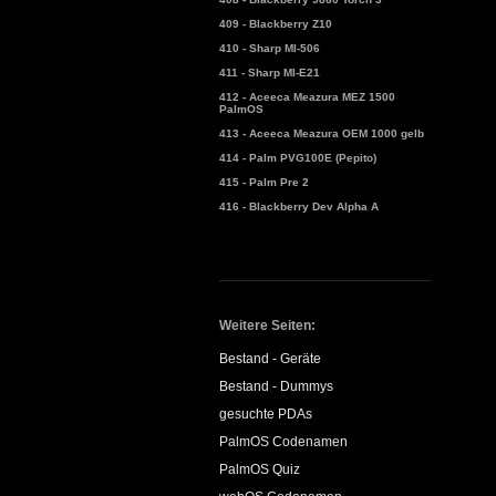
409 - Blackberry Z10
410 - Sharp MI-506
411 - Sharp MI-E21
412 - Aceeca Meazura MEZ 1500
PalmOS
413 - Aceeca Meazura OEM 1000 gelb
414 - Palm PVG100E (Pepito)
415 - Palm Pre 2
416 - Blackberry Dev Alpha A
Weitere Seiten:
Bestand - Geräte
Bestand - Dummys
gesuchte PDAs
PalmOS Codenamen
PalmOS Quiz