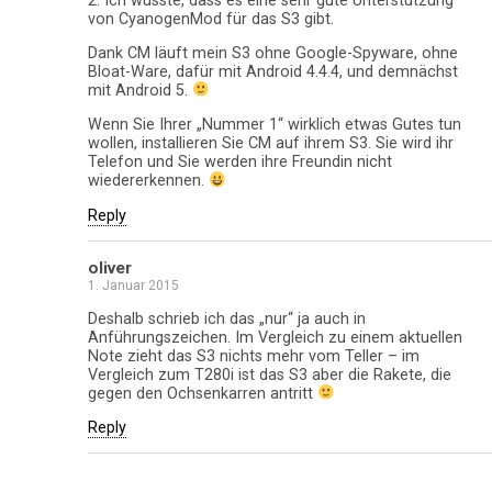
2. Ich wusste, dass es eine sehr gute Unterstützung
von CyanogenMod für das S3 gibt.
Dank CM läuft mein S3 ohne Google-Spyware, ohne
Bloat-Ware, dafür mit Android 4.4.4, und demnächst
mit Android 5.
Wenn Sie Ihrer „Nummer 1“ wirklich etwas Gutes tun
wollen, installieren Sie CM auf ihrem S3. Sie wird ihr
Telefon und Sie werden ihre Freundin nicht
wiedererkennen.
Reply
oliver
1. Januar 2015
Deshalb schrieb ich das „nur“ ja auch in
Anführungszeichen. Im Vergleich zu einem aktuellen
Note zieht das S3 nichts mehr vom Teller – im
Vergleich zum T280i ist das S3 aber die Rakete, die
gegen den Ochsenkarren antritt
Reply