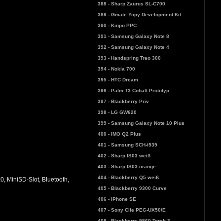
388 - Sharp Zaurus SL-C700
389 - Gmate Yopy Development Kit
390 - Kinpo PPC
391 - Samsung Galaxy Note 8
392 - Samsung Galaxy Note 4
393 - Handspring Treo 300
394 - Nokia 700
395 - HTC Dream
396 - Palm T3 Cobalt Prototyp
397 - Blackberry Priv
398 - LG GW620
399 - Samsung Galaxy Note 10 Plus
400 - IMO Q2 Plus
401 - Samsung SCH-i539
402 - Sharp IS03 weiß
403 - Sharp IS03 orange
404 - Blackberry Q5 weiß
 MiniSD-Slot, Bluetooth,
405 - Blackberry 9300 Curve
406 - iPhone SE
407 - Sony Clie PEG-UX50/E
408 - Blackberry 9860 Torch 3