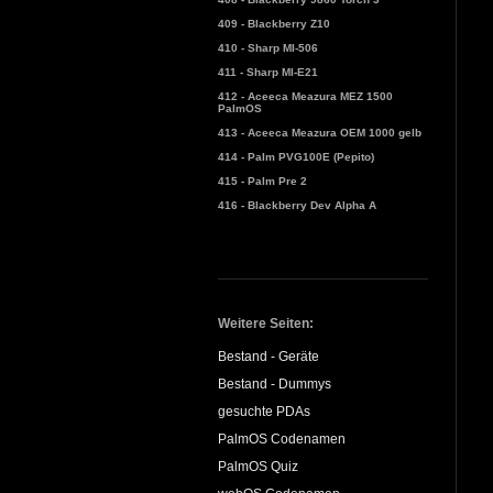
409 - Blackberry Z10
410 - Sharp MI-506
411 - Sharp MI-E21
412 - Aceeca Meazura MEZ 1500
PalmOS
413 - Aceeca Meazura OEM 1000 gelb
414 - Palm PVG100E (Pepito)
415 - Palm Pre 2
416 - Blackberry Dev Alpha A
Weitere Seiten:
Bestand - Geräte
Bestand - Dummys
gesuchte PDAs
PalmOS Codenamen
PalmOS Quiz