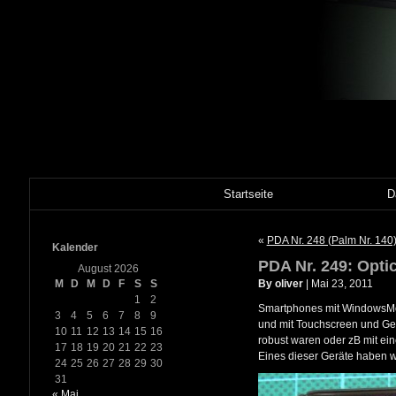
Startseite
D
«
PDA Nr. 248 (Palm Nr. 140
Kalender
PDA Nr. 249: Opti
August 2026
M
D
M
D
F
S
S
By oliver
| Mai 23, 2011
1
2
Smartphones mit WindowsMobi
3
4
5
6
7
8
9
und mit Touchscreen und Ger
10
11
12
13
14
15
16
robust waren oder zB mit ei
17
18
19
20
21
22
23
Eines dieser Geräte haben wi
24
25
26
27
28
29
30
31
« Mai