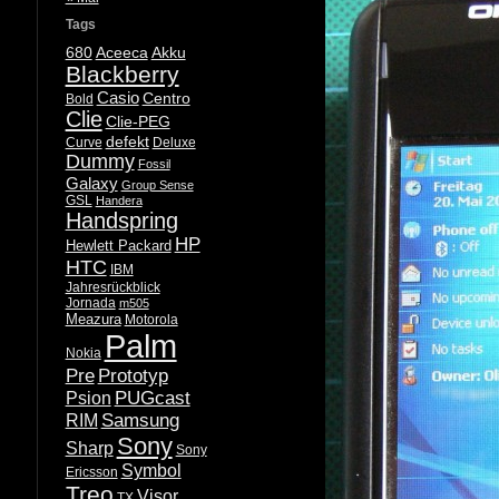
Tags
680
Aceeca
Akku
Blackberry
Casio
Centro
Bold
Clie
Clie-PEG
defekt
Curve
Deluxe
Dummy
Fossil
Galaxy
Group Sense
GSL
Handera
Handspring
HP
Hewlett Packard
HTC
IBM
Jahresrückblick
Jornada
m505
Meazura
Motorola
Palm
Nokia
Pre
Prototyp
PUGcast
Psion
Samsung
RIM
Sony
Sharp
Sony
Symbol
Ericsson
Treo
Visor
TX