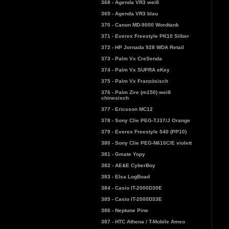
368 - Agenda VR3 weiß
369 - Agenda VR3 blau
370 - Canon MD-9000 Wordtank
371 - Everex Freestyle PK10 Silber
372 - HP Jornada 928 WDA Retail
373 - Palm Vx CreSenda
374 - Palm Vx SUPRA eKey
375 - Palm Vx Französisch
376 - Palm Zire (m150) weiß
chinesisch
377 - Ericsson MC12
378 - Sony Clie PEG-TJ37/J Orange
379 - Everex Freestyle 540 (PP10)
380 - Sony Clie PEG-N610C/E violett
381 - Gmate Yopy
382 - AE&E CyberBoy
383 - Elsa LogBoad
384 - Casio IT-2000D30E
385 - Casio IT-2000D33E
386 - Neptune Pine
387 - HTC Athena / T-Mobile Ameo