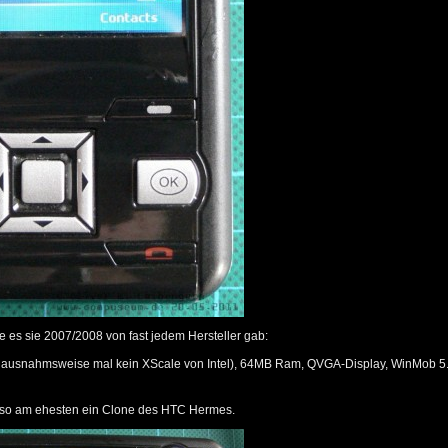
es sie 2007/2008 von fast jedem Hersteller gab:
usnahmsweise mal kein XScale von Intel), 64MB Ram, QVGA-Display, WinMob 5.0,
also am ehesten ein Clone des HTC Hermes.