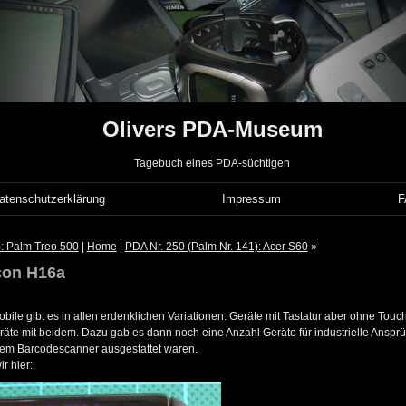
Olivers PDA-Museum
Tagebuch eines PDA-süchtigen
atenschutzerklärung
Impressum
): Palm Treo 500
|
Home
|
PDA Nr. 250 (Palm Nr. 141): Acer S60
»
con H16a
le gibt es in allen erdenklichen Variationen: Geräte mit Tastatur aber ohne Touc
äte mit beidem. Dazu gab es dann noch eine Anzahl Geräte für industrielle Anspr
nem Barcodescanner ausgestattet waren.
r hier: