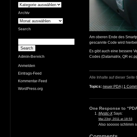
Kategorien
Archiv
Archiv
Search
Am oberen Ende des Smartpho
gescannte Code wird hierbe
Es gibt auch eine bessere V
Admin-Bereich
Codes (Datamatrix, QR ec.pp
Anmelden
______________________
Eintrags-Feed
Alle Inhalte auf dieser Seite
Kommentar-Feed
Topics:
neuer PDA
|
1 Comm
WordPress.org
One Response to “PDA 
Mystic-X
Says:
Mai 23rd, 2011 at 18:53
Also sooooo schlimm sc
Comments