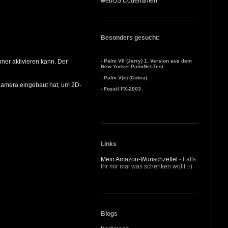
webOS Codenamen
Besonders gesucht:
- Palm VII (Jerry) 1. Version aus dem
ner aktivieren kann. Der
New Yorker PalmNet-Test
- Palm V(x) (Cobra)
Kamera eingebaut hat, um 2D-
- Fossil FX-2003
Links
Mein Amazon-Wunschzettel
- Falls
Ihr mir mal was schenken wollt :-)
Blogs