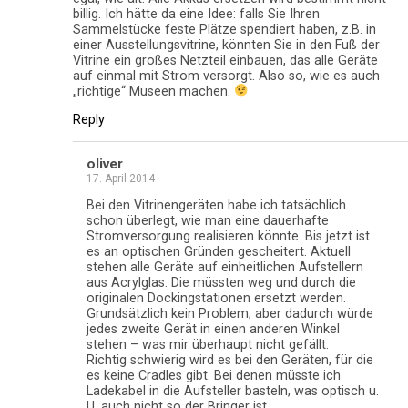
billig. Ich hätte da eine Idee: falls Sie Ihren
Sammelstücke feste Plätze spendiert haben, z.B. in
einer Ausstellungsvitrine, könnten Sie in den Fuß der
Vitrine ein großes Netzteil einbauen, das alle Geräte
auf einmal mit Strom versorgt. Also so, wie es auch
„richtige“ Museen machen.
Reply
oliver
17. April 2014
Bei den Vitrinengeräten habe ich tatsächlich
schon überlegt, wie man eine dauerhafte
Stromversorgung realisieren könnte. Bis jetzt ist
es an optischen Gründen gescheitert. Aktuell
stehen alle Geräte auf einheitlichen Aufstellern
aus Acrylglas. Die müssten weg und durch die
originalen Dockingstationen ersetzt werden.
Grundsätzlich kein Problem; aber dadurch würde
jedes zweite Gerät in einen anderen Winkel
stehen – was mir überhaupt nicht gefällt.
Richtig schwierig wird es bei den Geräten, für die
es keine Cradles gibt. Bei denen müsste ich
Ladekabel in die Aufsteller basteln, was optisch u.
U. auch nicht so der Bringer ist…