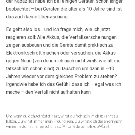
der Kapazität habe ich bei einigen Geräten schon länger
beobachtet – bei Geräten die älter als 10 Jahre sind ist
das auch keine Überraschung.
Es geht also los… und ich frage mich, wie ich jetzt
reagieren soll: Alle Akkus, die Verfallserscheinungen
zeigen ausbauen und die Geräte damit praktisch zu
Elektronikschrott machen oder versuchen, die Akkus
gegen Neue (von denen ich auch nicht weiß, wie alt sie
tatsächlich schon sind) zu tauschen um dann in ~10
Jahren wieder vor dem gleichen Problem zu stehen?
Irgendwie habe ich das Gefühl, dass ich – egal was ich
mache – den Verfall nicht aufhalten kann.
Und wenn du dich getröstet hast, wirst du froh sein, mich gekannt zu
haben. Du wirst immer mein Freund sein. Du wirst dich daran erinnern,
wie gerne du mit mir gelacht hast. [Antoine de Saint-ExupÃ©ry]